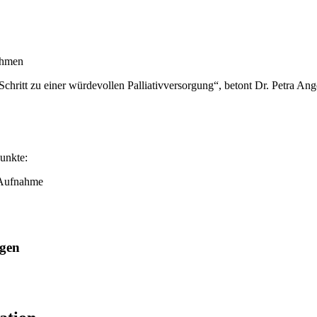
ahmen
ritt zu einer würdevollen Palliativversorgung“, betont Dr. Petra Anger
unkte:
 Aufnahme
igen